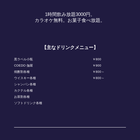
1時間飲み放題3000円。
カラオケ無料。お菓子食べ放題。
【主なドリンクメニュー】
黒ラベル小瓶
￥800
COEDO 伽羅
￥900
焼酎割各種
￥800～
ウイスキー各種
￥800～
シャンパン各種
カクテル各種
お茶割各種
ソフトドリンク各種